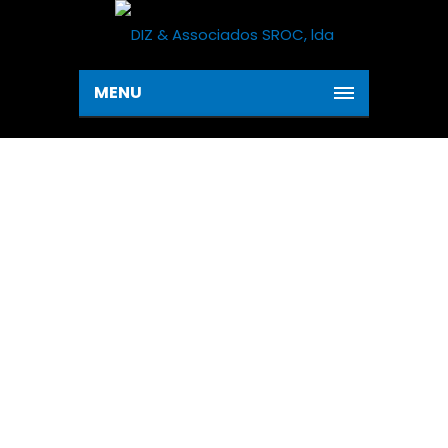
MENU
(PORTUGUÊS)
AUDITORIA AO SISTEMA
DE CONTROLO INTERNO
Home
Service 1
(Português) Auditoria
ao Sistema de Controlo Interno