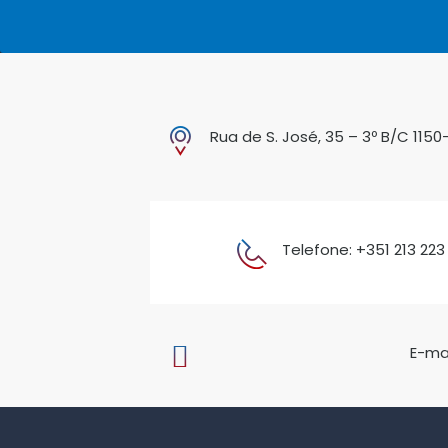
Rua de S. José, 35 – 3º B/C 1150
Telefone: +351 213 223
E-mai