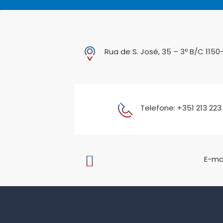
Rua de S. José, 35 – 3º B/C 1150
Telefone: +351 213 223
E-mai