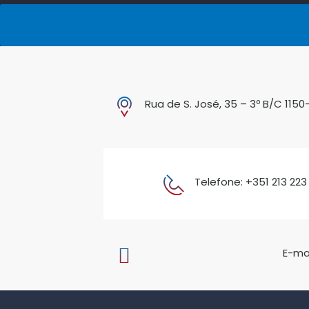
Rua de S. José, 35 – 3º B/C 1150
Telefone: +351 213 223
E-mai